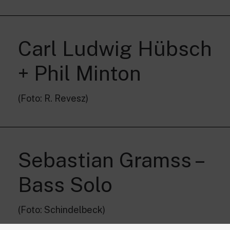
Carl Ludwig Hübsch
+ Phil Minton
(Foto: R. Revesz)
Sebastian Gramss –
Bass Solo
(Foto: Schindelbeck)